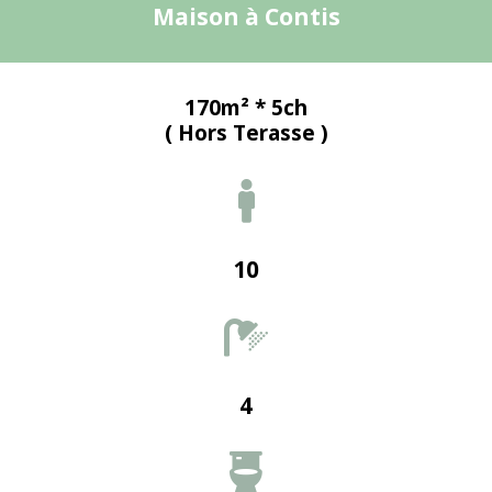
Maison à Contis
170m² * 5ch
( Hors Terasse )

10

4
