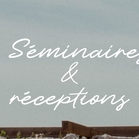
Séminaire
&
réceptions