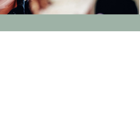
Au beau milieu d’un site naturel préservé, notre équipe
met en œuvre tout son savoir-faire pour vous surprendre
et vous satisfaire. Leur but ? Réunir toutes les conditions
pour faire de cet amour de vacances, une véritable
romance !
Dans la douceur du sable ou la vitalité des vagues, au
détour d’un chemin ou d’un regard émerveillé, sur le bois
chaud d’une terrasse ou dans la fraicheur de l’odeur des
pins… vous allez ressentir notre attachement profond à
notre région.
Les Landes en plein coeur