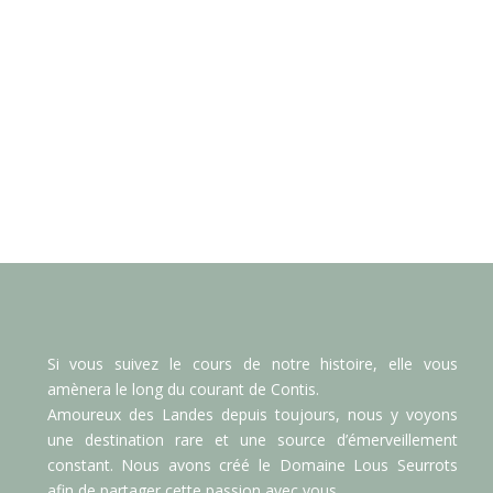
Si vous suivez le cours de notre histoire, elle vous
amènera le long du courant de Contis.
Amoureux des Landes depuis toujours, nous y voyons
une destination rare et une source d’émerveillement
constant. Nous avons créé le Domaine Lous Seurrots
afin de partager cette passion avec vous.